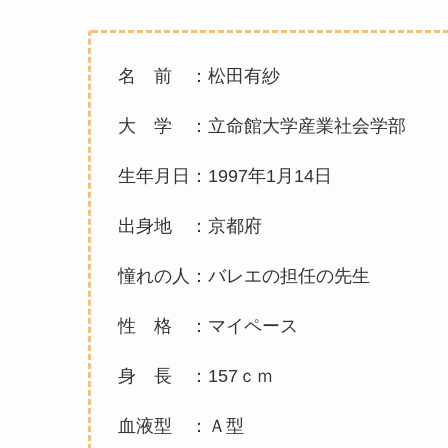
名 前 ：松田有紗
大 学 ：立命館大学産業社会学部
生年月日：1997年1月14日
出身地 ：京都府
憧れの人：バレエの担任の先生
性 格 ：マイペース
身 長 ：157ｃｍ
血液型 ：Ａ型