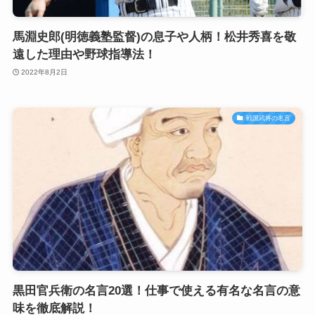
馬淵史郎(明徳義塾監督)の息子や人柄！松井秀喜を敬
遠した理由や野球指導法！
2022年8月2日
戦国武将の名言
黒田官兵衛の名言20選！仕事で使える有名な名言の意
味を徹底解説！