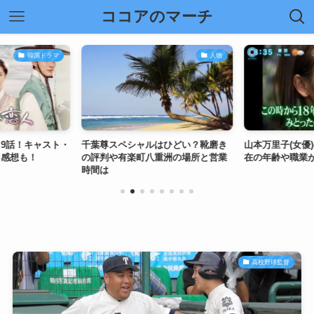
ココアのマーチ
韓国ドラマ
人物
9話！キャスト・
千葉尊スペシャルはひどい？靴磨き
山本万里子(女優
と感想も！
の評判や有楽町八重洲の場所と営業
在の年齢や職業
時間は
高校野球監督