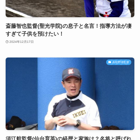
斎藤智也監督(聖光学院)の息子と名言！指導方法が凄
すぎて子供を預けたい！
2024年12月17日
高校野球監督
須江航監督(仙台育英)の経歴と家族は？名将と呼ばれ