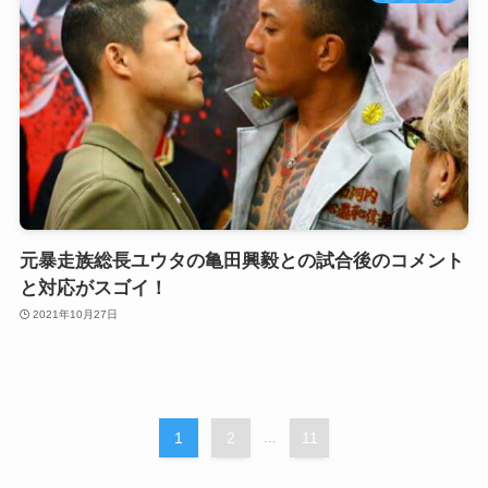
元暴走族総長ユウタの亀田興毅との試合後のコメント
と対応がスゴイ！
2021年10月27日
1
2
...
11