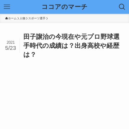
ココアのマーチ
ホーム
人物
スポーツ選手
田子譲治の今現在や元プロ野球選
2021
手時代の成績は？出身高校や経歴
5/23
は？