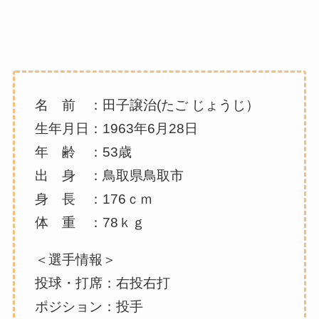
名 前 ：田子譲治(たご じょうじ）
生年月日：1963年6月28日
年 齢 ：53歳
出 身 ：鳥取県鳥取市
身 長 ：176ｃｍ
体 重 ：78ｋｇ
＜選手情報＞
投球・打席：右投右打
ポジション：投手